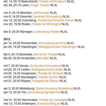
okt. 14, 20.15 Barendrecht,
Theater het Kruispunt
NLXL
okt. 28, 20.15 Laren,
Singer Theater
NLXL
nov 5, 20.15 Woerden,
Het Klooster
NLXL
nov 6, 14.30 Deventer,
Deventer Schouwburg
NLXL
nov 12, 20.30 Culemborg,
Theater de Fransche School
NLXL
nov 20, 15.00 Roden,
Theater de Winsinghof
NLXL
dec 9, 20.30 Nijmegen,
Lindenberg Theater
NLXL
2012
jan 14, 20.30 Roosendaal,
Schouwburg de Kring
NLXL
jan 29, 14.00 Vlaardingen,
Stadsgehoorzaal Vlaardingen
NLXL
feb 4, 20.15 Beverwijk,
Kennemer Theate
r NLXL
feb 29, 20.30 Amsterdam,
DeLaMar
NLXL
mrt 7, 20.30 Gouda,
De Goudse Schouwburg
NLXL
mrt 23, 20.15 Leiden,
Stadsgehoorzaal Leiden
NLXL
mrt 25, 14.30 Hoogeveen,
Theater de Tamboer
NLXL
mrt 30, 20.30 Nieuwegein,
Theater de Kom
NLXL
mrt 31, 20.00 Rijssen,
Parkgebouw Rijssen
NLXL
apr 5, 20.00 Middelburg,
Stadschouwburg Middelburg
NLXL
apr 13, 20.00 Tiel,
Schouwburg Agnietenhof
NLXL
mei 31, 20.00 Veenendaal,
Theater de Lampegiet
NLXL
mei 13, 15.00 Antwerpen,
Dreambuilding.be
NLXL