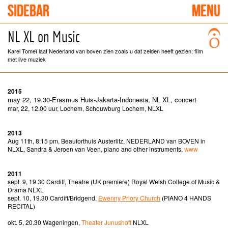
SIDEBAR
MENU
NL XL on Music
Karel Tomeï laat Nederland van boven zien zoals u dat zelden heeft gezien; film
met live muziek
2015
may 22, 19.30-Erasmus Huis-Jakarta-Indonesia, NL XL, concert
mar, 22, 12.00 uur, Lochem, Schouwburg Lochem, NLXL
2013
Aug 11th, 8:15 pm, Beauforthuis Austerlitz, NEDERLAND van BOVEN in
NLXL, Sandra & Jeroen van Veen, piano and other instruments.
www
2011
sept. 9, 19.30 Cardiff, Theatre (UK premiere) Royal Welsh College of Music &
Drama NLXL
sept. 10, 19.30 Cardiff/Bridgend,
Ewenny Priory Church
(PIANO 4 HANDS
RECITAL)
okt. 5, 20.30 Wageningen,
Theater Junushoff
NLXL