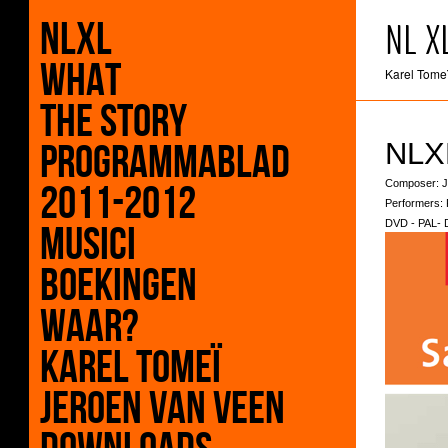
NLXL
NL X
What
Karel Tomeï
The Story
Programmablad
NLX
2011-2012
Composer: J
Performers:
DVD - PAL- D
Musici
Boekingen
Waar?
Karel Tomeï
Jeroen Van Veen