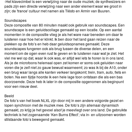
-Het klavecimbel is een verwijzing naar de oude muziek; de synthesizers en
pads zijn een directe verwijzing naar een ander element waar we groot in
zijn; de 'trance' cultuur met namen als Tiësto en Armin van Buuren.
Soundscapes
Deze compositie van 80 minuten maakt ook gebruik van soundscapes. Een
soundscape is een geluidscollage gemaakt op een locatie. Op een aantal
momenten in de compositie vlieg je als het ware naar beneden om daar te
luisteren naar hoe het er klinkt. Ik ben door het land gaan reizen naar de
plekken op de foto’s en heb daar geluidsopnames gemaakt. Deze
soundscapes fungeren ook als brug tussen de diverse delen, en een
moment om de ogen even rust te geven en te luisteren naar wat je ziet. Het
viel me wel op dat, waar ik ook was, er altijd wel iets te horen is in ons land.
Als je de microfoons helemaal open zet komen er soms ook geluiden naar
voren die je zelf niet zo gauw bewust waarneemt; zo was ik bij de A10, onder
een brug waar langs alle kanten verkeer langskomt; trein, tram, auto, fiets en
boten. Na een tijdje hoorde ik een hele lage toon ontstaan die als een bas
doorzoemde. Deze heb ik later in de compositie opgenomen als beginpunt
voor een nieuw deel.
Beeld
De foto’s van het boek NLXL zijn door mij in een andere volgorde gezet en
lopen synchroon met de muziek mee. De foto’s zijn allemaal dynamisch
gemaakt, zo krijg je het gevoel alsof je meevliegt over ons land. De gebruikte
techniek is het zogenaamde ‘Ken Burns Effect’; via in- en uitzoomen worden
stilstaande foto’s bewegend gemaakt.