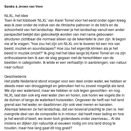
Sandra & Jeroen van Veen
NLXL, het idee
Toen ik het fotoboek 'NLXL' van Karel Tomeï voor het eerst onder ogen kreeg
was ik zeer onder de indruk van de ritmische patronen in de foto's en de
schoonheid van het landschap. Wanneer je het landschap vanuit een ander
perspectief bekijkt dan gebruikelijk worden van met name gebouwen
structuren zichtbaar die normaal alleen op de tekentafel te zien zijn. Ik begon
me af te vragen: "hoe zou het zijn om NLXL om te toveren tot een mix van
beeld, muziek en soundscapes? Hoe zou het eigenlijk klinken als je het
beeld in muziek omzet?" Ik ging met het idee langs bij Karel Tomeï en na zijn
enthousiasme ben ik aan de slag gegaan met de herschikken van de
beelden in categorieën. Ik wilde er een verhaallijn in aanbrengen, van natuur
naar cultuur.
Geschiedenis
Het platte Nederland stond vroeger voor een deel onder water, we hebben er
steeds meer van drooggelegd en gebruiken het nu zoveel mogelijk als land.
We zijn een waterland, maar we hebben er ook tegen gevochten- en nog.
NLXL laat dan ook erg veel water zien en horen, ook horen we vogels die in
de duinen of langs de waterkant huisvesten. Ongeveer de helft van het land
grenst aan het water, en daarbinnen zijn ook veel meren en kanalen.
Allemaal tekenen ze het landschap, dat van bovenaf prachtig te zien is. Het
overgrote deel van de compositie is in mineur; dat heeft meer lading en hoe
je het wendt of keert, we leven toch grotendeels onder zeeniveau... Al die
molens en dijken zijn natuurlijk al eeuwen nodig om ons land droog te
houden, maar hoe lang gaat dit nog goed?