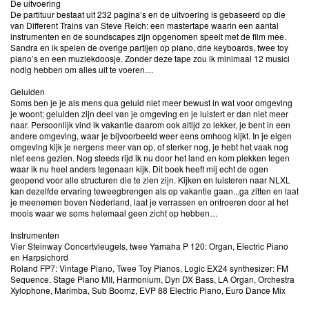
De uitvoering
De partituur bestaat uit 232 pagina’s en de uitvoering is gebaseerd op die
van Different Trains van Steve Reich: een mastertape waarin een aantal
instrumenten en de soundscapes zijn opgenomen speelt met de film mee.
Sandra en ik spelen de overige partijen op piano, drie keyboards, twee toy
piano’s en een muziekdoosje. Zonder deze tape zou ik minimaal 12 musici
nodig hebben om alles uit te voeren....
Geluiden
Soms ben je je als mens qua geluid niet meer bewust in wat voor omgeving
je woont; geluiden zijn deel van je omgeving en je luistert er dan niet meer
naar. Persoonlijk vind ik vakantie daarom ook altijd zo lekker, je bent in een
andere omgeving, waar je bijvoorbeeld weer eens omhoog kijkt. In je eigen
omgeving kijk je nergens meer van op, of sterker nog, je hebt het vaak nog
niet eens gezien. Nog steeds rijd ik nu door het land en kom plekken tegen
waar ik nu heel anders tegenaan kijk. Dit boek heeft mij echt de ogen
geopend voor alle structuren die te zien zijn. Kijken en luisteren naar NLXL
kan dezelfde ervaring teweegbrengen als op vakantie gaan...ga zitten en laat
je meenemen boven Nederland, laat je verrassen en ontroeren door al het
moois waar we soms helemaal geen zicht op hebben…
Instrumenten
Vier Steinway Concertvleugels, twee Yamaha P 120: Organ, Electric Piano
en Harpsichord
Roland FP7: Vintage Piano, Twee Toy Pianos, Logic EX24 synthesizer: FM
Sequence, Stage Piano MII, Harmonium, Dyn DX Bass, LA Organ, Orchestra
Xylophone, Marimba, Sub Boomz, EVP 88 Electric Piano, Euro Dance Mix