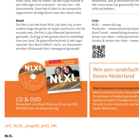
JVV_NLXL_progrA5_pr03_HR
NLXL