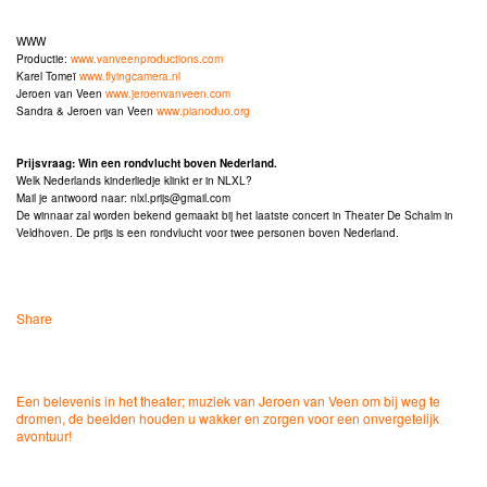
WWW
Productie:
www.vanveenproductions.com
Karel Tomeï
www.flyingcamera.nl
Jeroen van Veen
www.jeroenvanveen.com
Sandra & Jeroen van Veen
www.pianoduo.org
Prijsvraag: Win een rondvlucht boven Nederland.
Welk Nederlands kinderliedje klinkt er in NLXL?
Mail je antwoord naar: nlxl.prijs@gmail.com
De winnaar zal worden bekend gemaakt bij het laatste concert in Theater De Schalm in
Veldhoven. De prijs is een rondvlucht voor twee personen boven Nederland.
Share
Een belevenis in het theater; muziek van Jeroen van Veen om bij weg te
dromen, de beelden houden u wakker en zorgen voor een onvergetelijk
avontuur!