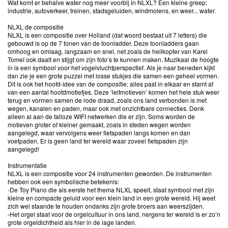
Wat komt er behalve water nog meer voorbij in NLXL? Een kleine greep:
industrie, autoverkeer, treinen, stadsgeluiden, windmolens, en weer... water.
NLXL de compositie
NLXL is een compositie over Holland (dat woord bestaat uit 7 letters) die
gebouwd is op de 7 tonen van de toonladder. Deze toonladders gaan
omhoog en omlaag, langzaam en snel, net zoals de helikopter van Karel
Tomeï ook daalt en stijgt om zijn foto’s te kunnen maken. Muzikaal de hoogte
in is een symbool voor het vogelvluchtperspectief. Als je naar beneden kijkt
dan zie je een grote puzzel met losse stukjes die samen een geheel vormen.
Dit is ook het hoofd-idee van de compositie; alles past in elkaar en stamt af
van een aantal hoofdmotiefjes. Deze ‘leitmotieven’ komen het hele stuk weer
terug en vormen samen de rode draad, zoals ons land verbonden is met
wegen, kanalen en paden, maar ook met onzichtbare connecties. Denk
alleen al aan de talloze WIFI netwerken die er zijn. Soms worden de
motieven groter of kleiner gemaakt, zoals in steden wegen worden
aangelegd, waar vervolgens weer fietspaden langs komen en dan
voetpaden. Er is geen land ter wereld waar zoveel fietspaden zijn
aangelegd!
Instrumentatie
NLXL is een compositie voor 24 instrumenten geworden. De instrumenten
hebben ook een symbolische betekenis:
-De Toy Piano die als eerste het thema NLXL speelt, staat symbool met zijn
kleine en compacte geluid voor een klein land in een grote wereld. Hij weet
zich wel staande te houden ondanks zijn grote broers aan weerszijden.
-Het orgel staat voor de orgelcultuur in ons land, nergens ter wereld is er zo’n
grote orgeldichtheid als hier in de lage landen.